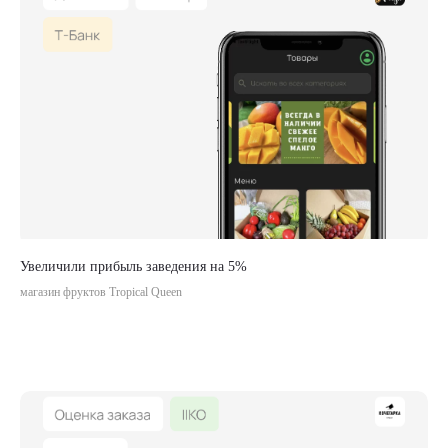
Сайт
Приложение
Информация
ООО «АКТОНИКА
ПЛАТФОРМЕННЫЕ РЕШЕНИЯ»
ИНН 4217203998 ОГРН
1214200018757
Политика конфиденциальности
Согласие на обработку информации
Увеличили прибыль заведения на 5%
магазин фруктов Tropical Queen
Деятельность осуществляется при
грантовой поддержке Фонда «Сколково»
© 2025 ООО «Актоника Платформенные
Решения» Все права защищены