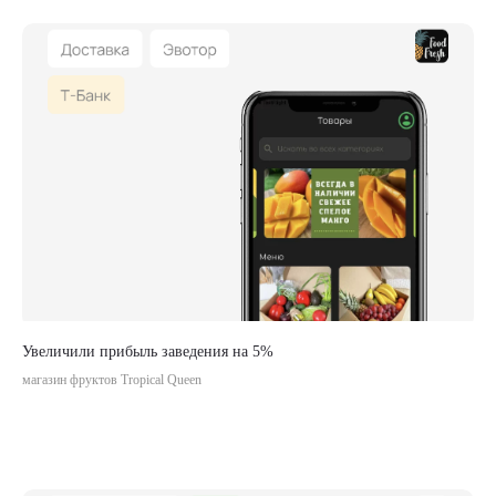
Демо-доступ
О компании
Сайт
Приложение
Информация
ООО «АКТОНИКА
ПЛАТФОРМЕННЫЕ РЕШЕНИЯ»
ИНН 4217203998 ОГРН
1214200018757
Политика конфиденциальности
Согласие на обработку информации
Увеличили прибыль заведения на 5%
магазин фруктов Tropical Queen
Деятельность осуществляется при
грантовой поддержке Фонда «Сколково»
© 2025 ООО «Актоника Платформенные
Решения» Все права защищены