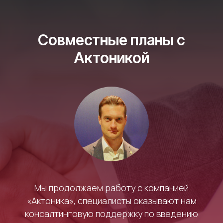
Согласие на обработку информации
Сведения об организации
Совместные планы с
Актоникой
Проект реализуется при
финансовой поддержке
Фонда содействия инновациям
© 2026 ООО «Актоника Платформенные
Решения» Все права защищены
Мы продолжаем работу с компанией
«Актоника», специалисты оказывают нам
консалтинговую поддержку по введению