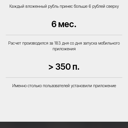
Каждый вложенный рубль принес больше 6 рублей сверху
Запросить демо-доступ
6 мес.
Навигация
Расчет производился за 183 дня со дня запуска мобильного
Наши кейсы
Личный кабинет
приложения
Тарифы
База знаний
Отзывы
Видеоуроки
Демо-доступ
О компании
> 350 п.
Cтать
Сайт
партнером
Приложение
Именно столько пользователей установили приложение
Информация
ООО «АКТОНИКА
ПЛАТФОРМЕННЫЕ РЕШЕНИЯ»
ИНН 4217203998 ОГРН
1214200018757
Политика конфиденциальности