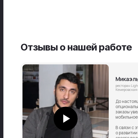
Микаэль Хача
ресторан Light, г. Нов
Кемеровская область
До настоящего мом
опциональный харак
заказы увеличились
мобильное прилож
В связи с этим на
о развитии направ
своего рода гибкос
локдаунам.
Открыть кейс