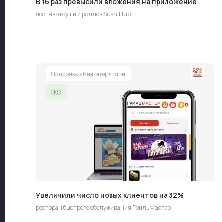
В 16 раз превысили вложения на приложение
доставка суши и роллов SushiHub
Отзывы о нашей работе
Увеличили число новых клиентов на 32%
ресторан быстрого обслуживания ГрильМастер