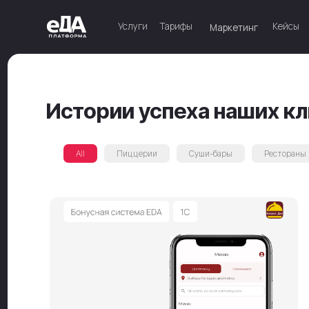
Услуги
Услуги
Тарифы
Тарифы
Кейсы
Кейсы
Конта
Конта
Маркетинг
Маркетинг
Истории успеха наших клиен
All
Пиццерии
Суши-бары
Рестораны