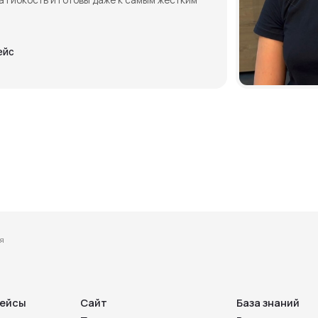
Сайт
База знаний
Приложение
Видеоуроки
О компании
Cтать партнером
Личный кабинет
ены