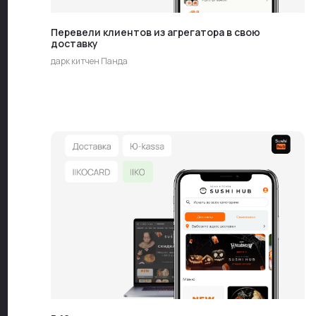
Перевели клиентов из агрегатора в свою
доставку
дарк китчен Панда