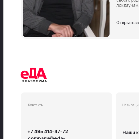
Контакты
Навигация
+7 495 414-47-72
Наши кейсы
company@eda-
Тарифы
platform.ru
Отзывы
Демо-доступ
© 2026 ООО «Актоника Платформенные Решения» Все права защищ