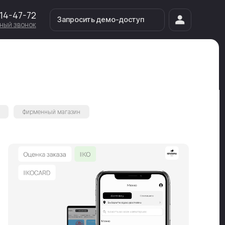
Запросить демо-доступ
Запросить демо-доступ
Фирменный магазин