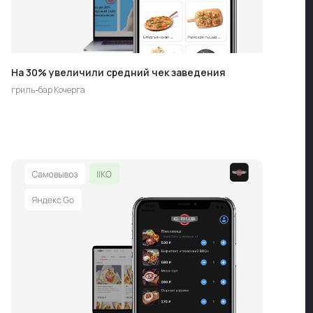
На 30% увеличили средний чек заведения
гриль-бар Кочерга