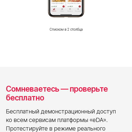
© 2026 ООО «Актоника Платформенные
Решения» Все права защищены
Списком без описания
Списком в 2 столбца
Сомневаетесь — проверьте
бесплатно
Бесплатный демонстрационный доступ
ко всем сервисам платформы «eDA».
Протестируйте в режиме реального