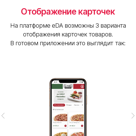
Тарифы
База знаний
Отображение карточек
Отзывы
Видеоуроки
Демо-доступ
О компании
На платформе eDA возможны 3 варианта
Cтать
Сайт
отображения карточек товаров.
партнером
Приложение
В готовом приложении это выглядит так:
Информация
ООО «АКТОНИКА
ПЛАТФОРМЕННЫЕ РЕШЕНИЯ»
ИНН 4217203998 ОГРН
1214200018757
Политика конфиденциальности
Согласие на обработку информации
Сведения об организации
Проект реализуется при
финансовой поддержке
Фонда содействия инновациям