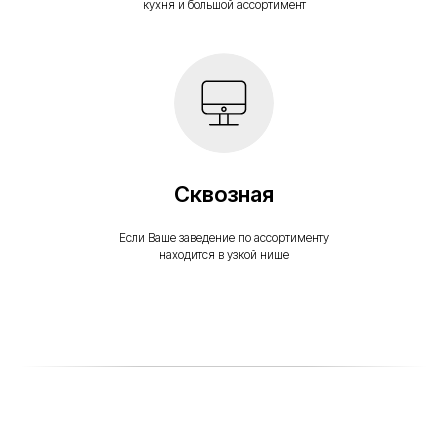
кухня и большой ассортимент
Сквозная
Контакты
Если Ваше заведение по ассортименту
находится в узкой нише
+7 495 414-47-72
company@eda-platform.ru
Запросить демо-доступ
Навигация
Наши кейсы
Личный кабинет